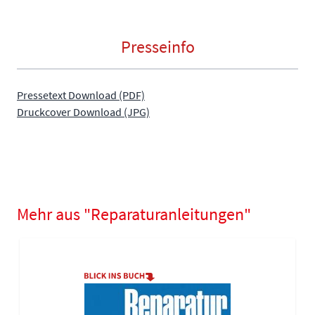
Presseinfo
Pressetext Download (PDF)
Druckcover Download (JPG)
Mehr aus "Reparaturanleitungen"
Navigating through the elements of the carousel is possible using
Press to skip carousel
Press to go to carousel navigation