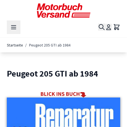
Zum Inhalt springen
Suche
Waren
Startseite
/
Peugeot 205 GTI ab 1984
Peugeot 205 GTI ab 1984
Main image
Click to view image in fullscreen