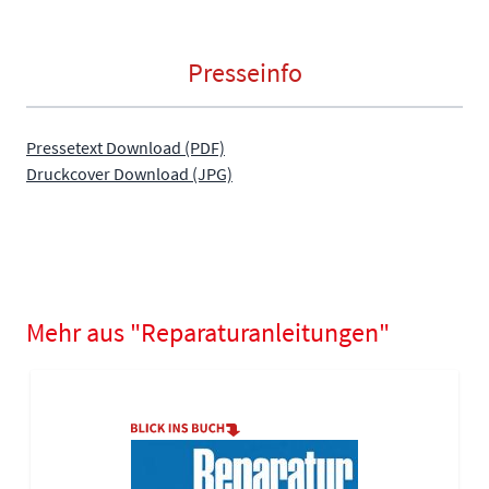
Presseinfo
Pressetext Download (PDF)
Druckcover Download (JPG)
Mehr aus "Reparaturanleitungen"
Navigating through the elements of the carousel is possible using
Press to skip carousel
Press to go to carousel navigation