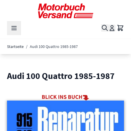
Zum Inhalt springen
Suche
Waren
Startseite
/
Audi 100 Quattro 1985-1987
Audi 100 Quattro 1985-1987
Main image
Click to view image in fullscreen