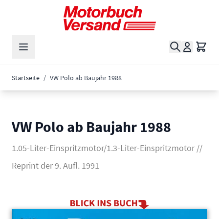
Zum Inhalt springen
Suche
Waren
Startseite
/
VW Polo ab Baujahr 1988
VW Polo ab Baujahr 1988
1.05-Liter-Einspritzmotor/1.3-Liter-Einspritzmotor //
Reprint der 9. Aufl. 1991
Main image
Click to view image in fullscreen