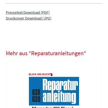
Pressetext Download (PDF)
Druckcover Download (JPG)
Mehr aus "Reparaturanleitungen"
Navigating through the elements of the carousel is possible using
Press to skip carousel
Press to go to carousel navigation