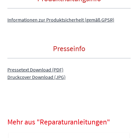
Informationen zur Produktsicherheit (gemäß GPSR)
Presseinfo
Pressetext Download (PDF)
Druckcover Download (JPG)
Mehr aus "Reparaturanleitungen"
Navigating through the elements of the carousel is possible using
Press to skip carousel
Press to go to carousel navigation