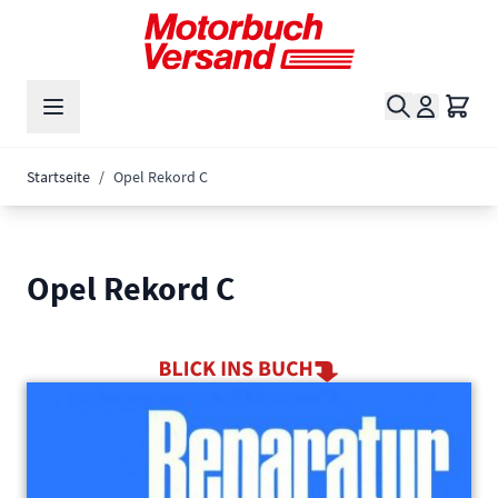
Zum Inhalt springen
Suche
Waren
Startseite
/
Opel Rekord C
Opel Rekord C
Main image
Click to view image in fullscreen