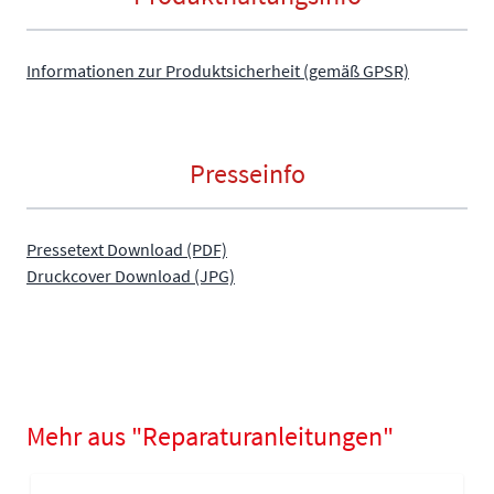
Informationen zur Produktsicherheit (gemäß GPSR)
Presseinfo
Pressetext Download (PDF)
Druckcover Download (JPG)
Mehr aus "Reparaturanleitungen"
Navigating through the elements of the carousel is possible using
Press to skip carousel
Press to go to carousel navigation