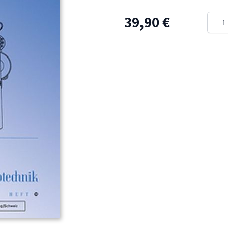
Meng
39,90 €