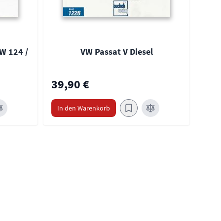
W 124 /
VW Passat V Diesel
39,90 €
39,
In den Warenkorb
In 