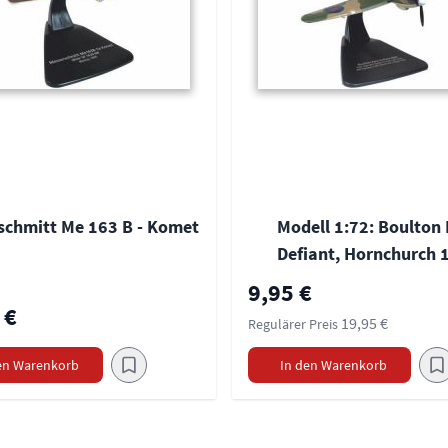
schmitt Me 163 B - Komet
Modell 1:72: Boulton 
Defiant, Hornchurch 
Sonderpreis
9,95 €
 €
19,95 €
Regulärer Preis
en Warenkorb
In den Warenkorb