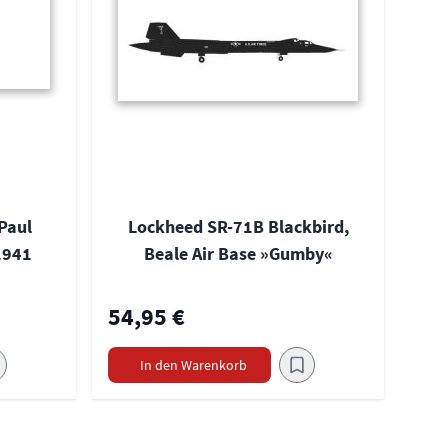
Paul
Lockheed SR-71B Blackbird,
1941
Beale Air Base »Gumby«
54,95 €
In den Warenkorb