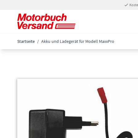
Zum Inhalt springen
Koste
Startseite
/
Akku und Ladegerät für Modell MaxxPro
Main image
Click to view image in fullscreen