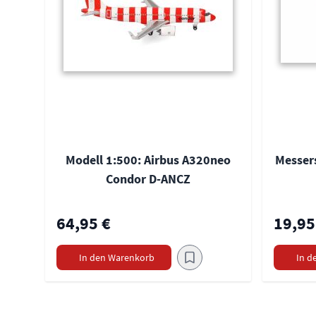
Modell 1:500: Airbus A320neo
Messer
Condor D-ANCZ
64,95 €
19,95
In den Warenkorb
In d