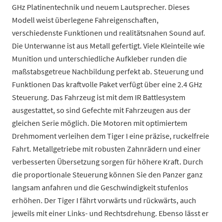
GHz Platinentechnik und neuem Lautsprecher. Dieses
Modell weist überlegene Fahreigenschaften,
verschiedenste Funktionen und realitätsnahen Sound auf.
Die Unterwanne ist aus Metall gefertigt. Viele Kleinteile wie
Munition und unterschiedliche Aufkleber runden die
maßstabsgetreue Nachbildung perfekt ab. Steuerung und
Funktionen Das kraftvolle Paket verfügt über eine 2.4 GHz
Steuerung. Das Fahrzeug ist mit dem IR Battlesystem
ausgestattet, so sind Gefechte mit Fahrzeugen aus der
gleichen Serie möglich. Die Motoren mit optimiertem
Drehmoment verleihen dem Tiger I eine präzise, ruckelfreie
Fahrt. Metallgetriebe mit robusten Zahnrädern und einer
verbesserten Übersetzung sorgen für höhere Kraft. Durch
die proportionale Steuerung können Sie den Panzer ganz
langsam anfahren und die Geschwindigkeit stufenlos
erhöhen. Der Tiger I fährt vorwärts und rückwärts, auch
jeweils mit einer Links- und Rechtsdrehung. Ebenso lässt er