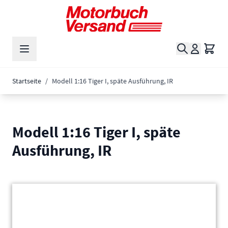
Zum Inhalt springen
Suche
Waren
Startseite
/
Modell 1:16 Tiger I, späte Ausführung, IR
Modell 1:16 Tiger I, späte
Ausführung, IR
Main image
Click to view image in fullscreen