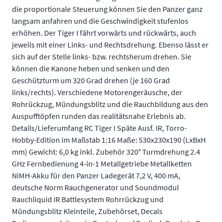
die proportionale Steuerung können Sie den Panzer ganz
langsam anfahren und die Geschwindigkeit stufenlos
erhöhen. Der Tiger I fährt vorwärts und rückwärts, auch
jeweils mit einer Links- und Rechtsdrehung. Ebenso lässt er
sich auf der Stelle links- bzw. rechtsherum drehen. Sie
können die Kanone heben und senken und den
Geschützturm um 320 Grad drehen (je 160 Grad
links/rechts). Verschiedene Motorengeräusche, der
Rohrückzug, Mündungsblitz und die Rauchbildung aus den
Auspufftöpfen runden das realitätsnahe Erlebnis ab.
Details/Lieferumfang RC Tiger I Späte Ausf. IR, Torro-
Hobby-Edition im Maßstab 1:16 Maße: 530x230x190 (LxBxH
mm) Gewicht: 6,0 kg inkl. Zubehör 320° Turmdrehung 2.4
GHz Fernbedienung 4-in-1 Metallgetriebe Metallketten
NiMH-Akku für den Panzer Ladegerät 7,2 V, 400 mA,
deutsche Norm Rauchgenerator und Soundmodul
Rauchliquid IR Battlesystem Rohrrückzug und
Mündungsblitz Kleinteile, Zubehörset, Decals