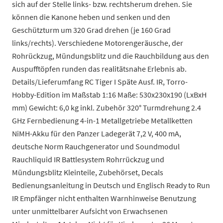
sich auf der Stelle links- bzw. rechtsherum drehen. Sie
können die Kanone heben und senken und den
Geschützturm um 320 Grad drehen (je 160 Grad
links/rechts). Verschiedene Motorengeräusche, der
Rohrückzug, Mündungsblitz und die Rauchbildung aus den
Auspufftöpfen runden das realitätsnahe Erlebnis ab.
Details/Lieferumfang RC Tiger I Späte Ausf. IR, Torro-
Hobby-Edition im Maßstab 1:16 Maße: 530x230x190 (LxBxH
mm) Gewicht: 6,0 kg inkl. Zubehör 320° Turmdrehung 2.4
GHz Fernbedienung 4-in-1 Metallgetriebe Metallketten
NiMH-Akku für den Panzer Ladegerät 7,2 V, 400 mA,
deutsche Norm Rauchgenerator und Soundmodul
Rauchliquid IR Battlesystem Rohrrückzug und
Mündungsblitz Kleinteile, Zubehörset, Decals
Bedienungsanleitung in Deutsch und Englisch Ready to Run
IR Empfänger nicht enthalten Warnhinweise Benutzung
unter unmittelbarer Aufsicht von Erwachsenen