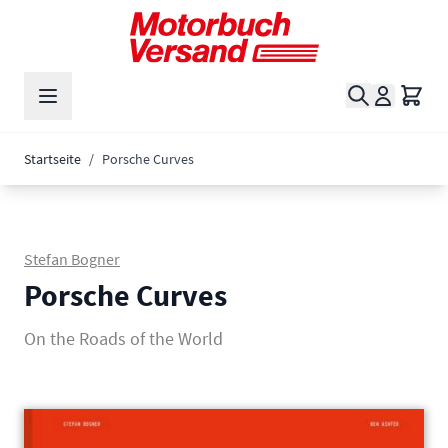
Zum Inhalt springen
Suche
Waren
Startseite
/
Porsche Curves
Stefan Bogner
Porsche Curves
On the Roads of the World
Main image
Click to view image in fullscreen