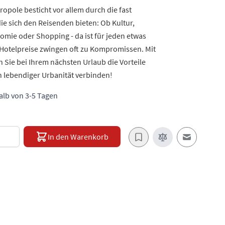
ropole besticht vor allem durch die fast
ie sich den Reisenden bieten: Ob Kultur,
omie oder Shopping - da ist für jeden etwas
en Hotelpreise zwingen oft zu Kompromissen. Mit
Sie bei Ihrem nächsten Urlaub die Vorteile
 lebendiger Urbanität verbinden!
halb von 3-5 Tagen
e
In den Warenkorb
E-Mail an e