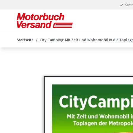
Zum Inhalt springen
Koste
Startseite
/
City Camping: Mit Zelt und Wohnmobil in die Toplag
Main image
Click to view image in fullscreen