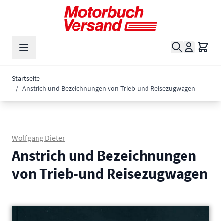
Zum Inhalt springen
Suche
Waren
Startseite
/
Anstrich und Bezeichnungen von Trieb-und Reisezugwagen
Wolfgang Dieter
Anstrich und Bezeichnungen
von Trieb-und Reisezugwagen
Main image
Click to view image in fullscreen