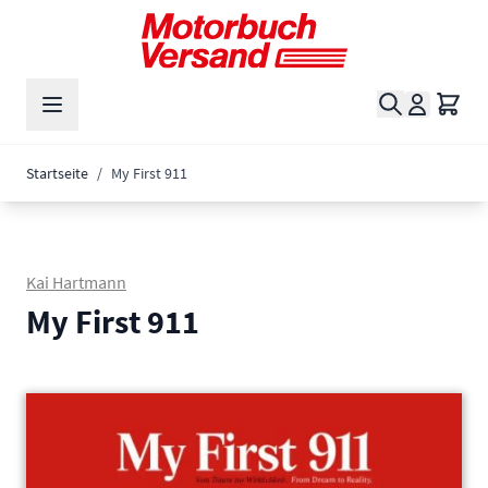
Zum Inhalt springen
Suche
Waren
Startseite
/
My First 911
Kai Hartmann
My First 911
Main image
Click to view image in fullscreen