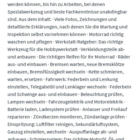
werden können, bis hin zu Arbeiten, bei denen
Spezialwerkzeug und beste Fachkenntnisse unabdingbar
sind. Aus dem Inhalt: · Viele Fotos, Zeichnungen und
detaillierte Erklärungen, nach denen Sie die Wartung und
Inspektion selbst vornehmen können · Motorrad richtig
waschen und pflegen · Werkstatt-Ratgeber: Das richtige
Werkzeug für die Hobbywerkstatt · Verkleidungsteile ab-
und anbauen · Die richtigen Reifen für Ihr Motorrad · Räder
aus- und einbauen · Bremsen warten, neue Bremsklötze
einbauen, Bremsflüssigkeit wechseln · Kette schmieren,
warten, ersetzen · Fahrwerk: Federbein und Lenkung
einstellen, Telegabelöl und Lenklager wechseln · Federbein
und Schwinge aus- und einbauen · Beleuchtung prüfen,
Lampen wechseln · Fahrzeugelektrik und Motorelektrik ·
Batterie laden, Ladesystem prüfen · Anlasser und Freilauf
reparieren · Zündkerzen montieren, Zündanlage prüfen ·
Einspritzung: Luftfilter reinigen, Sekundärluftsystem,
Gaszug einstellen, wechseln · Auspuffanlage ab- und
anbauen · Schmiersystem: Das richtige Motoröl, Öl- und