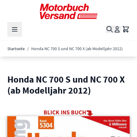
Zum Inhalt springen
Suche
Waren
Startseite
/
Honda NC 700 S und NC 700 X (ab Modelljahr 2012)
Honda NC 700 S und NC 700 X
(ab Modelljahr 2012)
Main image
Click to view image in fullscreen