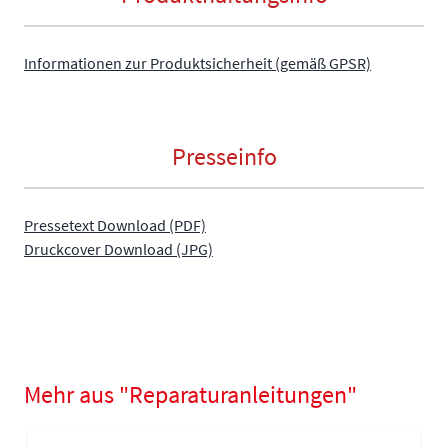
Informationen zur Produktsicherheit (gemäß GPSR)
Presseinfo
Pressetext Download (PDF)
Druckcover Download (JPG)
Mehr aus "Reparaturanleitungen"
Navigating through the elements of the carousel is possible using
Press to skip carousel
Press to go to carousel navigation