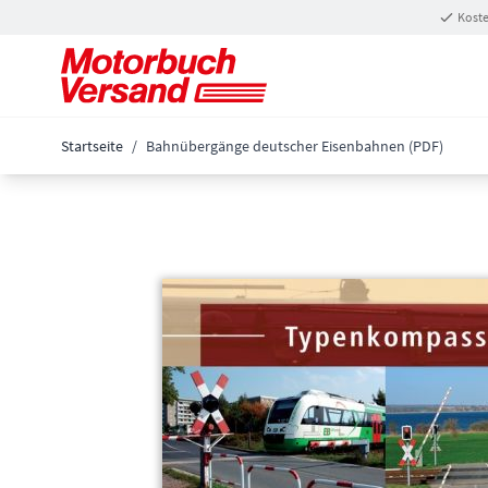
Zum Inhalt springen
Koste
Startseite
/
Bahnübergänge deutscher Eisenbahnen (PDF)
Main image
Click to view image in fullscreen