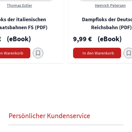
Thomas Estler
Heinrich Petersen
ks der italienischen
Dampfloks der Deuts
aatsbahnen FS (PDF)
Reichsbahn (PDF)
€
(eBook)
9,99 €
(eBook)
en Warenkorb
In den Warenkorb
Persönlicher Kundenservice