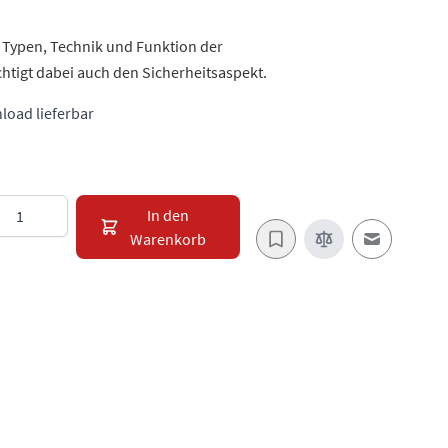
 Typen, Technik und Funktion der
tigt dabei auch den Sicherheitsaspekt.
load lieferbar
enge
In den
Warenkorb
E-Mail an e