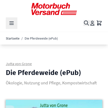
Zum Inhalt springen
Suche
Waren
Startseite
/
Die Pferdeweide (ePub)
Jutta von Grone
Die Pferdeweide (ePub)
Ökologie, Nutzung und Pflege, Kompostwirtschaft
Main image
Click to view image in fullscreen