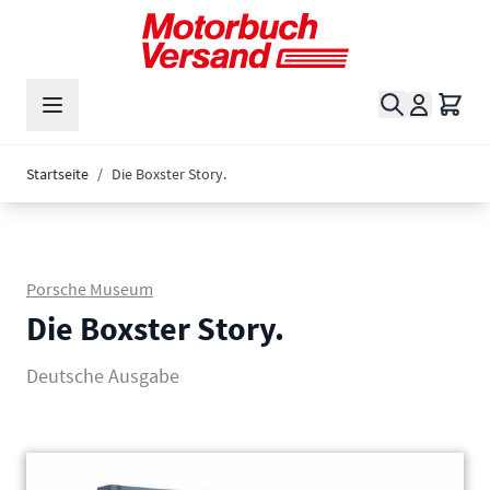
Zum Inhalt springen
Suche
Waren
Startseite
/
Die Boxster Story.
Porsche Museum
Die Boxster Story.
Deutsche Ausgabe
Main image
Click to view image in fullscreen