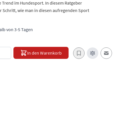
e Trend im Hundesport. In diesem Ratgeber
ür Schritt, wie man in diesen aufregenden Sport
halb von 3-5 Tagen
e
In den Warenkorb
E-Mail an e