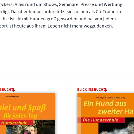
rockers. Alles rund um Shows, Seminare, Presse und Werbung
ledigt. Darüber hinaus unterstützt sie Jochen als Co-Trainerin
lbst ist sie mit Hunden groß geworden und hat von jedem
 Sport ist heute aus ihrem Leben nicht mehr wegzudenken.
using the tab key. You can skip the carousel or go straight to carous