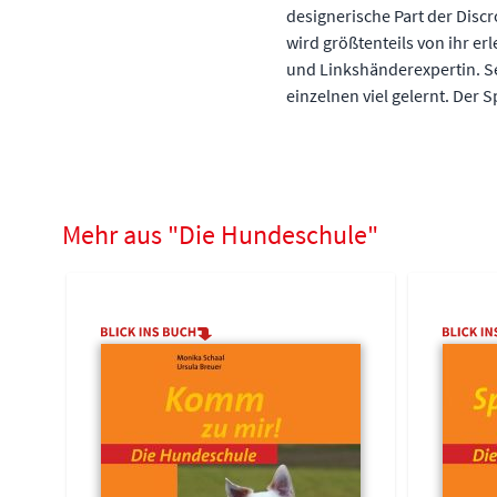
designerische Part der Disc
wird größtenteils von ihr er
und Linkshänderexpertin. Se
einzelnen viel gelernt. Der
Mehr aus "Die Hundeschule"
Navigating through the elements of the carousel is possible 
Press to skip carousel
Press to go to carousel navigation