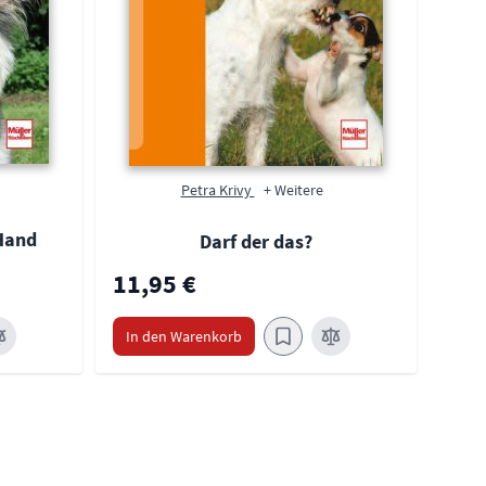
Petra Krivy
+ Weitere
 Hand
Darf der das?
11,95 €
11,
In den Warenkorb
In 