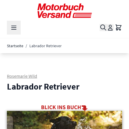
Zum Inhalt springen
Suche
Waren
Startseite
/
Labrador Retriever
Rosemarie Wild
Labrador Retriever
Main image
Click to view image in fullscreen