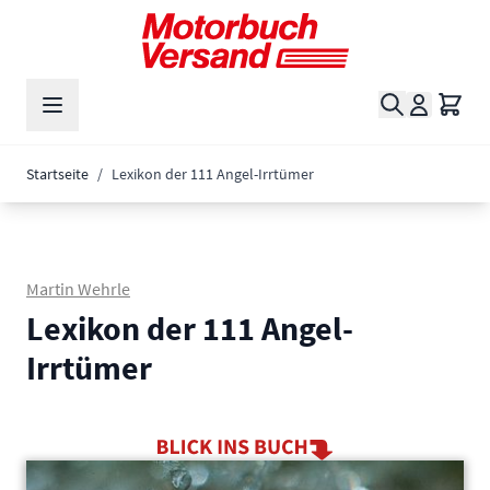
Zum Inhalt springen
Suche
Waren
Startseite
/
Lexikon der 111 Angel-Irrtümer
Martin Wehrle
Lexikon der 111 Angel-
Irrtümer
Main image
Click to view image in fullscreen