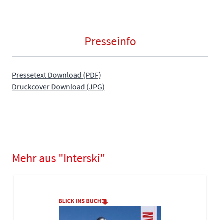
Presseinfo
Pressetext Download (PDF)
Druckcover Download (JPG)
Mehr aus "Interski"
Navigating through the elements of the carousel is possible using
Press to skip carousel