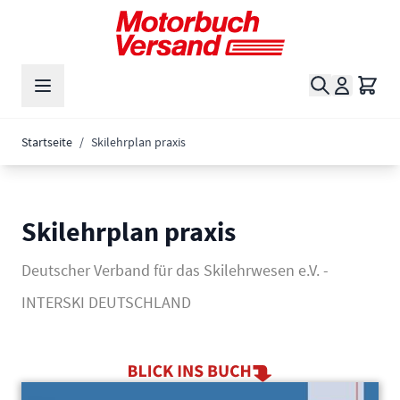
Zum Inhalt springen
Suche
Waren
Startseite
/
Skilehrplan praxis
Skilehrplan praxis
Deutscher Verband für das Skilehrwesen e.V. -
INTERSKI DEUTSCHLAND
Main image
Click to view image in fullscreen