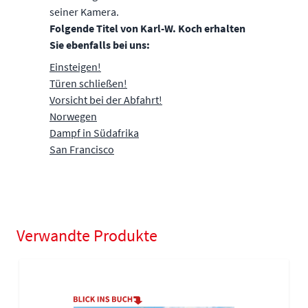
seiner Kamera.
Folgende Titel von Karl-W. Koch erhalten
Sie ebenfalls bei uns:
Einsteigen!
Türen schließen!
Vorsicht bei der Abfahrt!
Norwegen
Dampf in Südafrika
San Francisco
Verwandte Produkte
Navigating through the elements of the carousel is possible using
Press to skip carousel
Press to go to carousel navigation