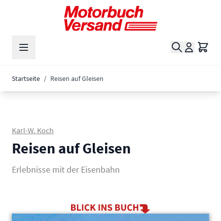
Zum Inhalt springen
Suche
Waren
Startseite
/
Reisen auf Gleisen
Karl-W. Koch
Reisen auf Gleisen
Erlebnisse mit der Eisenbahn
Main image
Click to view image in fullscreen