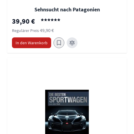
Sehnsucht nach Patagonien
Sonderpreis
39,90 €
******
49,90 €
Regulärer Preis
In den Warenkorb