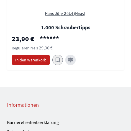
Hans-Jörg Götzl (Hrsg.)
1.000 Schraubertipps
Sonderpreis
23,90 €
******
29,90 €
Regulärer Preis
In den Warenkorb
Informationen
Barrierefreiheitserklärung