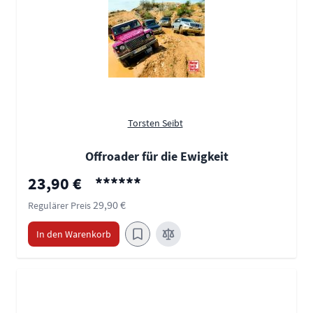
Torsten Seibt
Offroader für die Ewigkeit
Sonderpreis
23,90 €
******
29,90 €
Regulärer Preis
In den Warenkorb