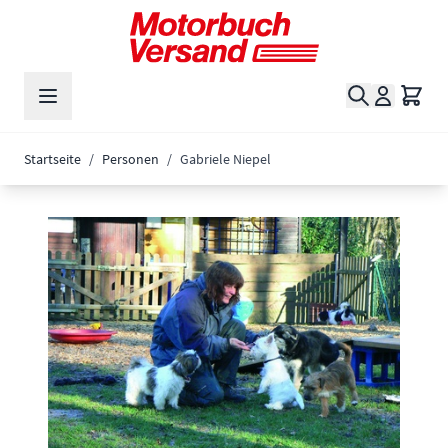
Zum Inhalt springen
Suche
Waren
Startseite
/
Personen
/
Gabriele Niepel