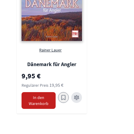
Rainer Lauer
Dänemark für Angler
Sonderpreis
9,95 €
19,95 €
Regulärer Preis
In den
Warenkorb