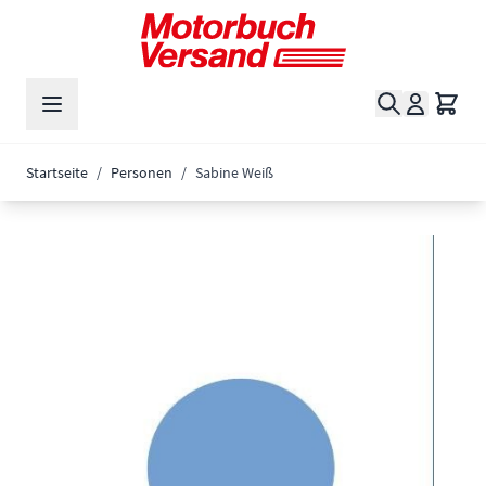
Zum Inhalt springen
Suche
Waren
Startseite
/
Personen
/
Sabine Weiß