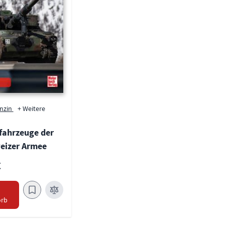
enzin
+ Weitere
fahrzeuge der
eizer Armee
€
n
rb