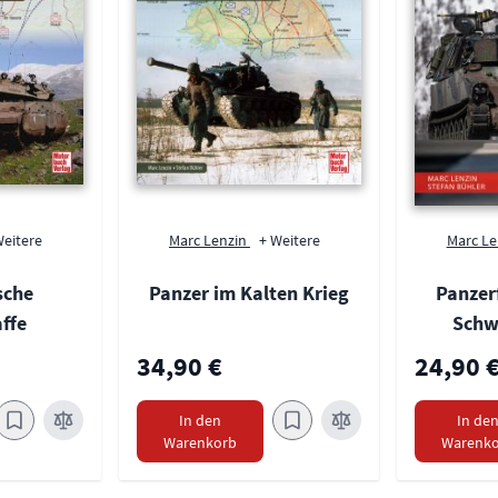
Weitere
Marc Lenzin
+ Weitere
Marc L
ische
Panzer im Kalten Krieg
Panzer
ffe
Schw
34,90 €
24,90 
In den
In de
Warenkorb
Warenko