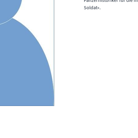
Panzerhistoriker für die m
Soldat«.