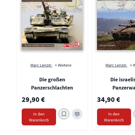
Marc Lenzin
+ Weitere
Marc Lenzin
+ 
Die großen
Die israel
Panzerschlachten
Panzerwa
29,90 €
34,90 €
In den
In den
Warenkorb
Warenkorb