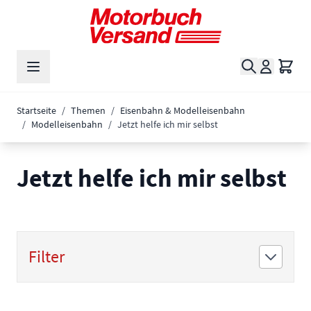
Zum Inhalt springen
Suche
Waren
Startseite
/
Themen
/
Eisenbahn & Modelleisenbahn
/
Modelleisenbahn
/
Jetzt helfe ich mir selbst
Jetzt helfe ich mir selbst
Filter
Zur Produktliste springen