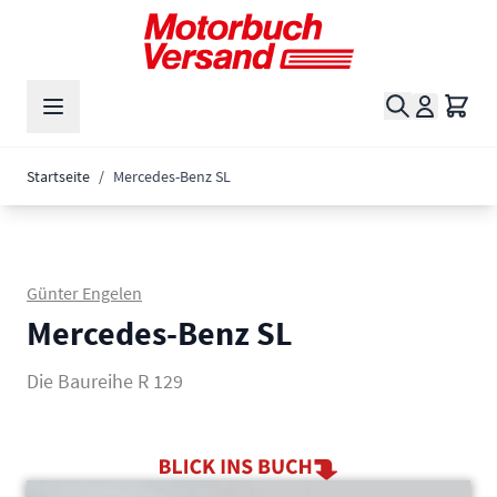
Zum Inhalt springen
Suche
Waren
Startseite
/
Mercedes-Benz SL
Günter Engelen
Mercedes-Benz SL
Die Baureihe R 129
Main image
Click to view image in fullscreen