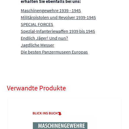
erhalten Sie ebenfalls bei uns:
Maschinengewehre 1939 - 1945
Militärpistolen und Revolver 1939-1945
SPECIAL FORCES
Spezial-Infanteriewaffen 1939 bis 1945
Endlich Jäger! Und nun?
Jagdliche Messer
Die besten Panzermuseen Europas
Verwandte Produkte
Navigating through the elements of the carousel is possible using
Press to skip carousel
Press to go to carousel navigation