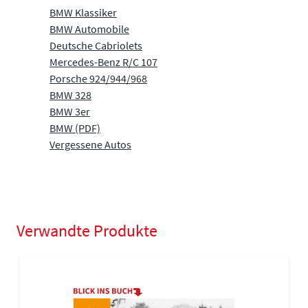
BMW Klassiker
BMW Automobile
Deutsche Cabriolets
Mercedes-Benz R/C 107
Porsche 924/944/968
BMW 328
BMW 3er
BMW (PDF)
Vergessene Autos
Verwandte Produkte
Navigating through the elements of the carousel is possible using
Press to skip carousel
Press to go to carousel navigation