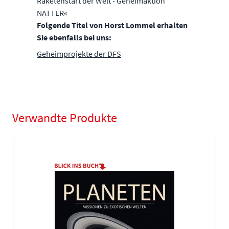
Raketenstart der Welt - Geheimaktion
NATTER«
Folgende Titel von Horst Lommel erhalten
Sie ebenfalls bei uns:
Geheimprojekte der DFS
Verwandte Produkte
Navigating through the elements of the carousel is possible using
Press to skip carousel
Press to go to carousel navigation