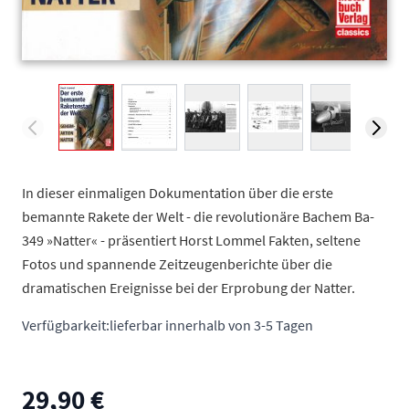
View larger image
View larger image
View larger image
View larger image
View larger
V
In dieser einmaligen Dokumentation über die erste
bemannte Rakete der Welt - die revolutionäre Bachem Ba-
349 »Natter« - präsentiert Horst Lommel Fakten, seltene
Fotos und spannende Zeitzeugenberichte über die
dramatischen Ereignisse bei der Erprobung der Natter.
Verfügbarkeit:
lieferbar innerhalb von 3-5 Tagen
29,90 €