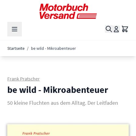
Zum Inhalt springen
Suche
Waren
Startseite
/
be wild - Mikroabenteuer
Frank Pratscher
be wild - Mikroabenteuer
50 kleine Fluchten aus dem Alltag. Der Leitfaden
Main image
Click to view image in fullscreen