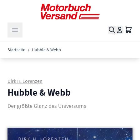
Zum Inhalt springen
Suche
Waren
Startseite
/
Hubble & Webb
Dirk H. Lorenzen
Hubble & Webb
Der größte Glanz des Universums
Main image
Click to view image in fullscreen