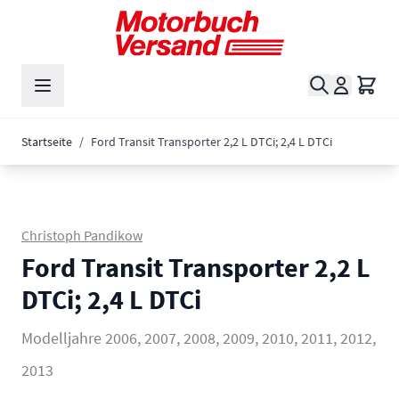
Zum Inhalt springen
Suche
Waren
Startseite
/
Ford Transit Transporter 2,2 L DTCi; 2,4 L DTCi
Christoph Pandikow
Ford Transit Transporter 2,2 L
DTCi; 2,4 L DTCi
Modelljahre 2006, 2007, 2008, 2009, 2010, 2011, 2012,
2013