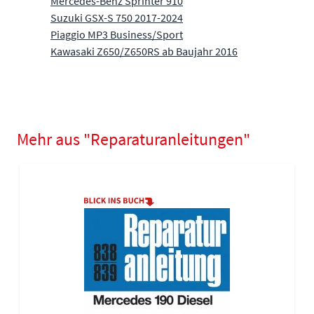
Mercedes-Benz Sprinter 910
Suzuki GSX-S 750 2017-2024
Piaggio MP3 Business/Sport
Kawasaki Z650/Z650RS ab Baujahr 2016
Mehr aus "Reparaturanleitungen"
Navigating through the elements of the carousel is possible using
Press to skip carousel
Press to go to carousel navigation