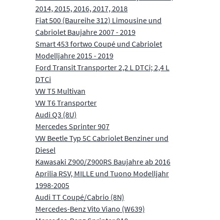
2014, 2015, 2016, 2017, 2018
Fiat 500 (Baureihe 312) Limousine und
Cabriolet Baujahre 2007 - 2019
Smart 453 fortwo Coupé und Cabriolet
Modelljahre 2015 - 2019
Ford Transit Transporter 2,2 L DTCi; 2,4 L
DTCi
VW T5 Multivan
VW T6 Transporter
Audi Q3 (8U)
Mercedes Sprinter 907
VW Beetle Typ 5C Cabriolet Benziner und
Diesel
Kawasaki Z900/Z900RS Baujahre ab 2016
Aprilia RSV, MILLE und Tuono Modelljahr
1998-2005
Audi TT Coupé/Cabrio (8N)
Mercedes-Benz Vito Viano (W639)