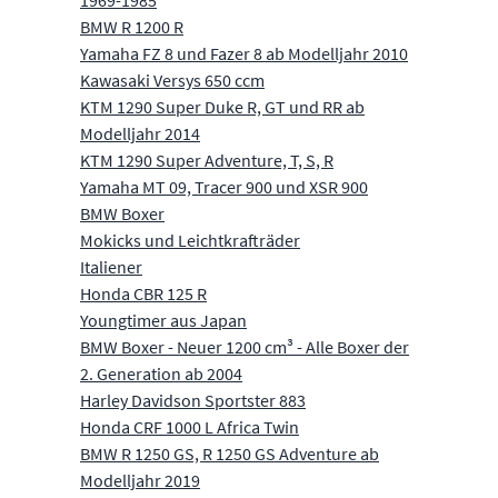
1969-1985
BMW R 1200 R
Yamaha FZ 8 und Fazer 8 ab Modelljahr 2010
Kawasaki Versys 650 ccm
KTM 1290 Super Duke R, GT und RR ab
Modelljahr 2014
KTM 1290 Super Adventure, T, S, R
Yamaha MT 09, Tracer 900 und XSR 900
BMW Boxer
Mokicks und Leichtkrafträder
Italiener
Honda CBR 125 R
Youngtimer aus Japan
BMW Boxer - Neuer 1200 cm³ - Alle Boxer der
2. Generation ab 2004
Harley Davidson Sportster 883
Honda CRF 1000 L Africa Twin
BMW R 1250 GS, R 1250 GS Adventure ab
Modelljahr 2019