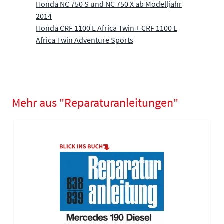
Honda NC 750 S und NC 750 X ab Modelljahr
2014
Honda CRF 1100 L Africa Twin + CRF 1100 L
Africa Twin Adventure Sports
Mehr aus "Reparaturanleitungen"
Navigating through the elements of the carousel is possible using
Press to skip carousel
Press to go to carousel navigation