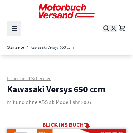
Zum Inhalt springen
Suche
Waren
Startseite
/
Kawasaki Versys 650 ccm
Franz Josef Schermer
Kawasaki Versys 650 ccm
mit und ohne ABS ab Modelljahr 2007
Main image
Click to view image in fullscreen