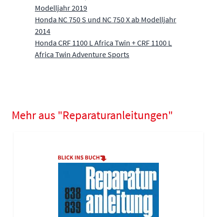
Modelljahr 2019
Honda NC 750 S und NC 750 X ab Modelljahr
2014
Honda CRF 1100 L Africa Twin + CRF 1100 L
Africa Twin Adventure Sports
Mehr aus "Reparaturanleitungen"
Navigating through the elements of the carousel is possible using
Press to skip carousel
Press to go to carousel navigation