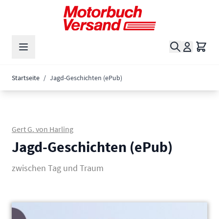
Zum Inhalt springen
Suche
Waren
Startseite
/
Jagd-Geschichten (ePub)
Gert G. von Harling
Jagd-Geschichten (ePub)
zwischen Tag und Traum
Main image
Click to view image in fullscreen