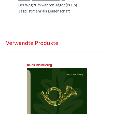
Der Weg zum wahren Jäger (ePub)
Jagd ist mehr als Leidenschaft
Verwandte Produkte
Navigating through the elements of the carousel is possible using
Press to skip carousel
Press to go to carousel navigation