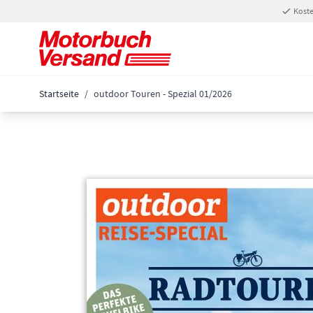
Zum Inhalt springen
Koste
Startseite
/
outdoor Touren - Spezial 01/2026
Main image
Click to view image in fullscreen