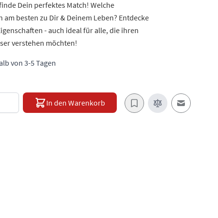
finde Dein perfektes Match! Welche
 am besten zu Dir & Deinem Leben? Entdecke
genschaften - auch ideal für alle, die ihren
ser verstehen möchten!
halb von 3-5 Tagen
e
In den Warenkorb
E-Mail an e