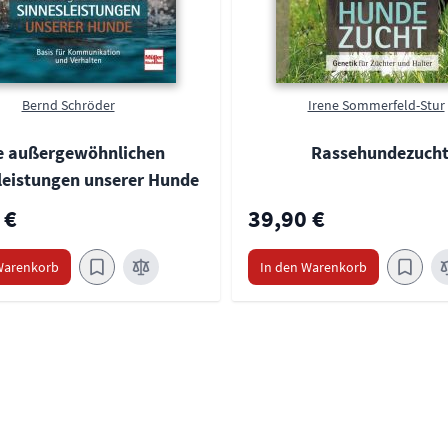
Bernd Schröder
Irene Sommerfeld-Stur
e außergewöhnlichen
Rassehundezuch
leistungen unserer Hunde
 €
39,90 €
Warenkorb
In den Warenkorb