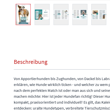
View larger image
View larger image
View larger image
View larger image
View l
Beschreibung
Von Apportierhunden bis Zughunden, von Dackel bis Lab
erklären, wie Hunde wirklich ticken - und welcher zu wem
nach dem perfekten Match ist oder man aus sich und sei
machen möchte: Hier ist jeder Hundefan richtig! Dieser Hu
kompakt, praxisorientiert und individuell! Es gilt, das Kal
entdecken: uralte Hundetypen, verbreitete Tierschutzmis