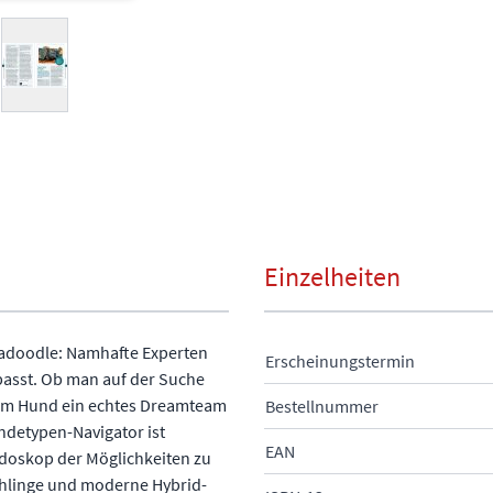
arger image
View larger image
Einzelheiten
radoodle: Namhafte Experten
Erscheinungstermin
 passt. Ob man auf der Suche
nem Hund ein echtes Dreamteam
Bestellnummer
ndetypen-Navigator ist
EAN
eidoskop der Möglichkeiten zu
chlinge und moderne Hybrid-