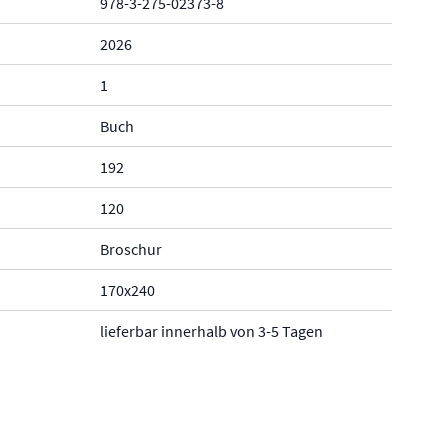
978-3-275-02373-8
2026
1
Buch
192
120
Broschur
170x240
lieferbar innerhalb von 3-5 Tagen