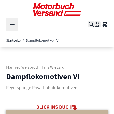
Zum Inhalt springen
Suche
Waren
Startseite
/
Dampflokomotiven VI
Manfred Weisbrod
Hans Wiegard
Dampflokomotiven VI
Regelspurige Privatbahnlokomotiven
Main image
Click to view image in fullscreen