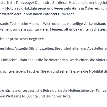
istorische Fahrzeuge? Dann wird Sie dieser Museumsführer begeist
l-, Motorrad-, Nutzfahrzeug- und Feuerwehr-Fans in Österreich un
warten darauf, von Ihnen entdeckt zu werden!
ante Technische Museum Wien oder das vielseitige Verkehrshaus de
Namen, sondern auch zu vielen kleinen, oft unbekannten Schätzen
st Ihr praktischer Begleiter:
igen Infos: Aktuelle Öffnungszeiten, Besonderheiten der Ausstellung
Einblicke: Erfahren Sie die faszinierenden Geschichten, die hinter
chichte erleben: Tauchen Sie ein und sehen Sie, wie die Mobilität di
hre nächste unvergessliche Reise durch die Meilensteine der Fahr
 von Wolfgang M. Buchta und Bruno von Rotz.