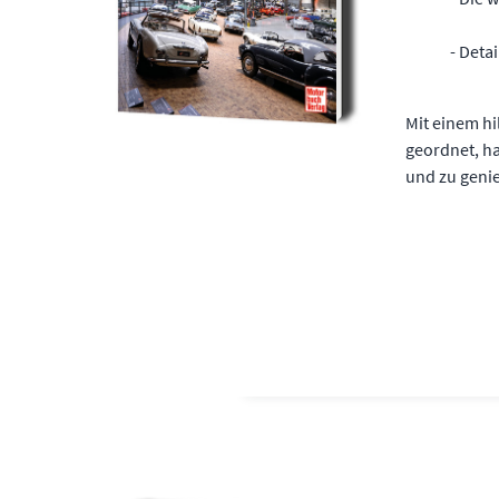
- Deta
Mit einem h
geordnet, ha
und zu geni