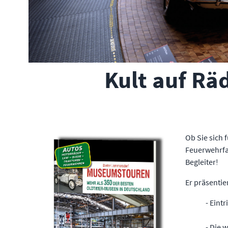
Kult auf Rä
Ob Sie sich 
Feuerwehrfah
Begleiter!
Er präsentie
- Eint
- Die 