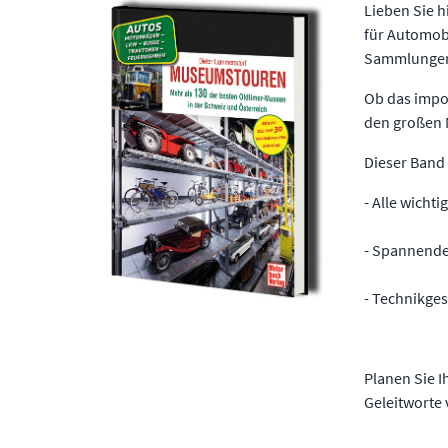
Lieben Sie h
für Automobi
Sammlungen 
Ob das impos
den großen 
Dieser Band i
- Alle wicht
- Spannende 
- Technikges
Planen Sie I
Geleitworte