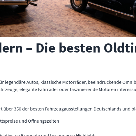
dern – Die besten Old
für legendäre Autos, klassische Motorräder, beeindruckende Omnibu
rzeuge, elegante Fahrräder oder faszinierende Motoren interessier
rt über 350 der besten Fahrzeugausstellungen Deutschlands und biet
rittspreise und Öffnungszeiten
wichtigsten Exponate und besonderen Highlights