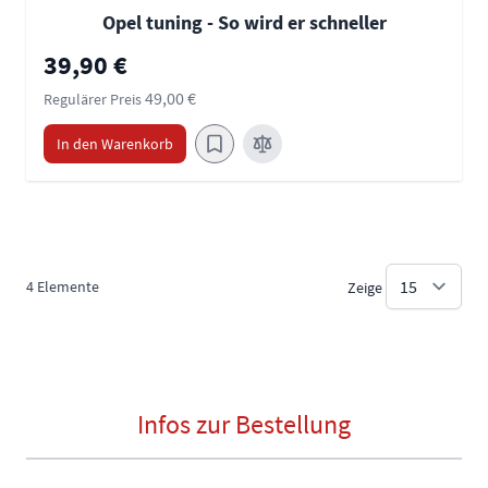
Opel tuning - So wird er schneller
Sonderpreis
39,90 €
49,00 €
Regulärer Preis
In den Warenkorb
4
Elemente
Zeige
Infos zur Bestellung