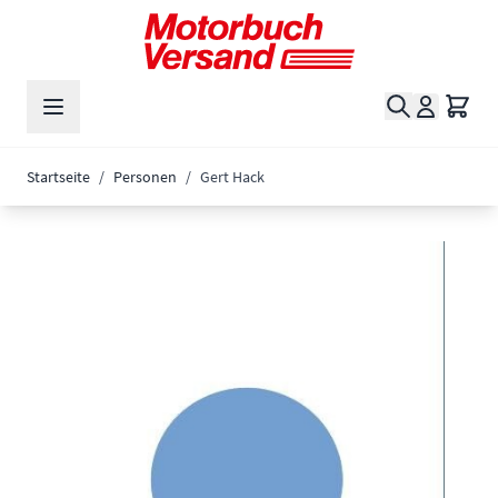
Zum Inhalt springen
Suche
Waren
Startseite
/
Personen
/
Gert Hack