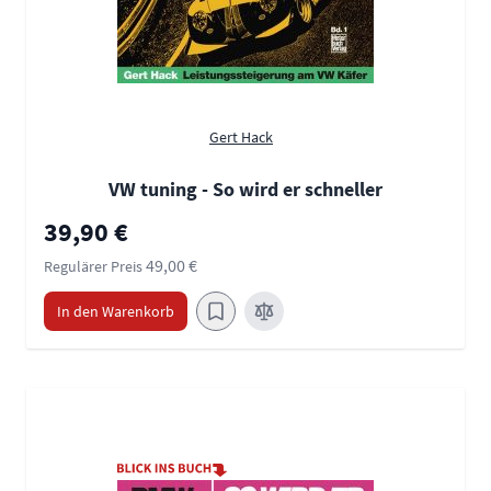
Gert Hack
VW tuning - So wird er schneller
Sonderpreis
39,90 €
49,00 €
Regulärer Preis
In den Warenkorb