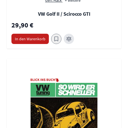
Gert Hack
+ Weitere
VW Golf II / Scirocco GTI
29,90 €
In den Warenkorb