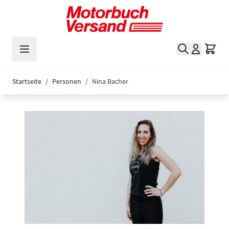
Zum Inhalt springen
Suche
Waren
Startseite
/
Personen
/
Nina Bacher