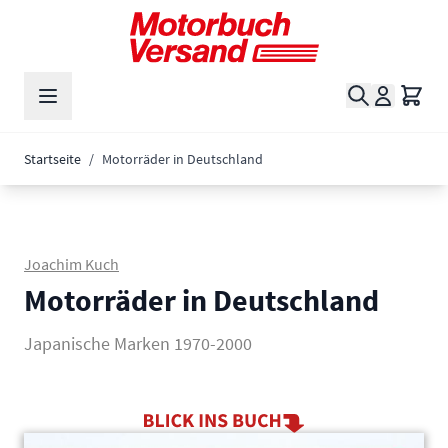
Zum Inhalt springen
Suche
Waren
Startseite
/
Motorräder in Deutschland
Joachim Kuch
Motorräder in Deutschland
Japanische Marken 1970-2000
Main image
Click to view image in fullscreen