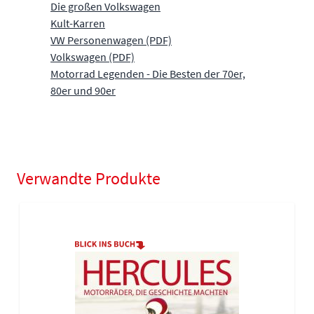
Die großen Volkswagen
Kult-Karren
VW Personenwagen (PDF)
Volkswagen (PDF)
Motorrad Legenden - Die Besten der 70er,
80er und 90er
Verwandte Produkte
Navigating through the elements of the carousel is possible using
Press to skip carousel
Press to go to carousel navigation