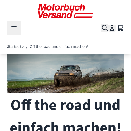
Zum Inhalt springen
Suche
Waren
Startseite
/
Off the road und einfach machen!
Off the road und
einfach machen!