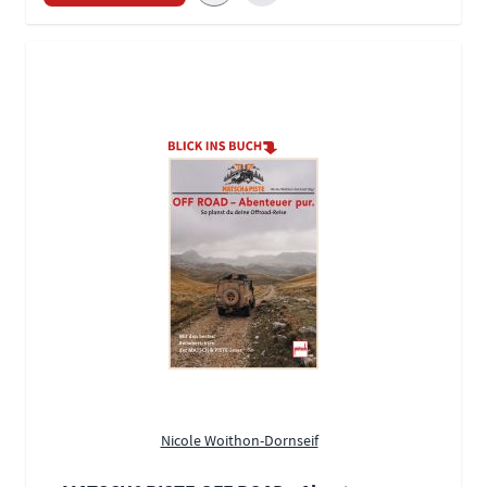
Nicole Woithon-Dornseif