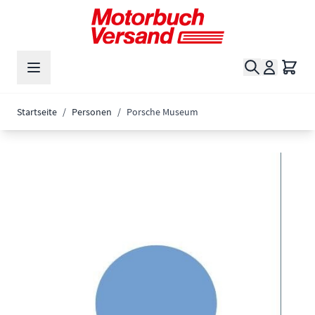
Zum Inhalt springen
Suche
Waren
Startseite
/
Personen
/
Porsche Museum