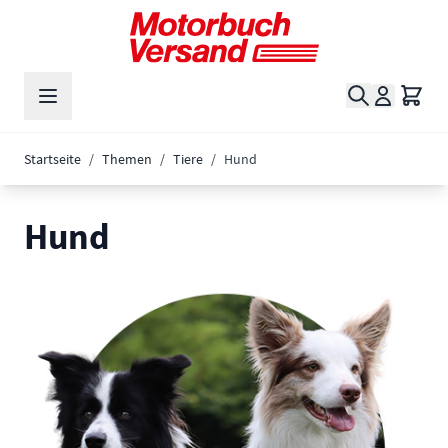
Zum Inhalt springen
Suche
Waren
Startseite
/
Themen
/
Tiere
/
Hund
Hund