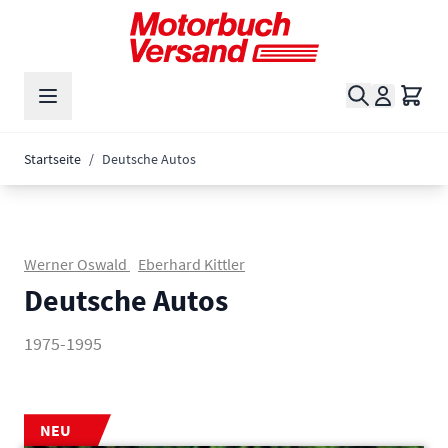
Zum Inhalt springen
Suche
Waren
Startseite
/
Deutsche Autos
Werner Oswald
Eberhard Kittler
Deutsche Autos
1975-1995
NEU