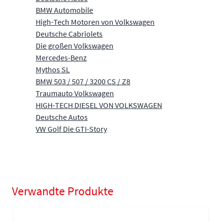
BMW Automobile
High-Tech Motoren von Volkswagen
Deutsche Cabriolets
Die großen Volkswagen
Mercedes-Benz
Mythos SL
BMW 503 / 507 / 3200 CS / Z8
Traumauto Volkswagen
HIGH-TECH DIESEL VON VOLKSWAGEN
Deutsche Autos
VW Golf Die GTI-Story
Verwandte Produkte
Navigating through the elements of the carousel is possible using
Press to skip carousel
Press to go to carousel navigation